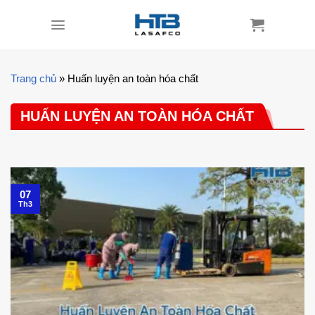
Skip
to
content
Trang chủ
»
Huấn luyện an toàn hóa chất
HUẤN LUYỆN AN TOÀN HÓA CHẤT
07
Th3