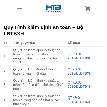
Skip
to
content
Quy trình kiểm định an toàn – Bộ
LĐTBXH
TT
Tên quy trình
Số hiệu
Quy trình kiểm định kỹ thuật an
toàn nồi hơi và nồi đun nước
QTKĐ:01-
1
nóng có nhiệt độ môi chất trên
2016/BLĐTBXH
115°C
Quy trình kiểm định kỹ thuật an
QTKĐ:02-
2
toàn nồi gia nhiệt dầu
2016/BLĐTBXH
Quy trình kiểm định kỹ thuật an
QTKĐ:03-
3
toàn hệ thống điều chế tồn trữ và
2016/BLĐTBXH
nạp khí
Quy trình kiểm định kỹ thuật an
QTKĐ:04-
4
toàn đường ống dẫn hơi nước,
2016/BLĐTBXH
nước nóng