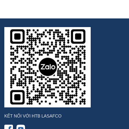
KẾT NỐI VỚI HTB LASAFCO