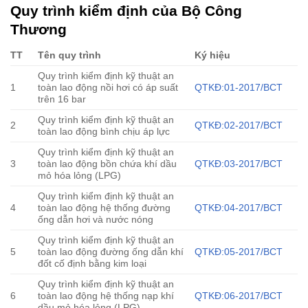
Quy trình kiểm định của Bộ Công
Thương
TT
Tên quy trình
Ký hiệu
Quy trình kiểm định kỹ thuật an
1
toàn lao động nồi hơi có áp suất
QTKĐ:01-2017/BCT
trên 16 bar
Quy trình kiểm định kỹ thuật an
2
QTKĐ:02-2017/BCT
toàn lao động bình chịu áp lực
Quy trình kiểm định kỹ thuật an
3
toàn lao động bồn chứa khí dầu
QTKĐ:03-2017/BCT
mỏ hóa lỏng (LPG)
Quy trình kiểm định kỹ thuật an
4
toàn lao động hệ thống đường
QTKĐ:04-2017/BCT
ống dẫn hơi và nước nóng
Quy trình kiểm định kỹ thuật an
5
toàn lao động đường ống dẫn khí
QTKĐ:05-2017/BCT
đốt cố định bằng kim loại
Quy trình kiểm định kỹ thuật an
6
toàn lao động hệ thống nạp khí
QTKĐ:06-2017/BCT
dầu mỏ hóa lỏng (LPG)