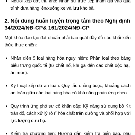
Người xếp dỡ, thủ kho: Nhân sự trực tiếp tham gia vào quá
trình đưa hàng lên/xuống xe và lưu kho bãi.
2. Nội dung huấn luyện trọng tâm theo Nghị định
34/2024/NĐ-CP& 161/2024/NĐ-CP
Một khóa đào tạo đạt chuẩn phải bao quát đầy đủ các khối kiến
thức thực chiến:
Nhận diện 9 loại hàng hóa nguy hiểm: Phân loại theo bảng
biểu trưng quốc tế (từ chất nổ, khí ga đến các chất độc hại,
ăn mòn).
Kỹ thuật xếp dỡ an toàn: Quy tắc chằng buộc, khoảng cách
an toàn giữa các loại hàng hóa có khả năng phản ứng chéo.
Quy trình ứng phó sự cố khẩn cấp: Kỹ năng sử dụng bộ Kit
tràn đổ, cách xử lý rò rỉ hóa chất trên đường và phối hợp với
lực lượng cứu hộ.
Kiểm tra phương tiện: Hướng dẫn kiểm tra biển báo, phù