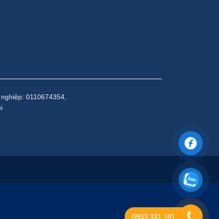
 nghiệp: 0110674354,
i
0933 331 181