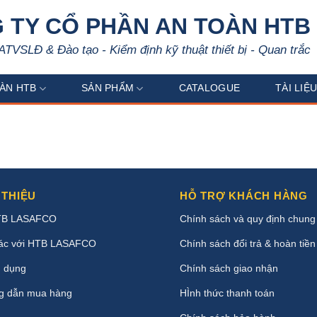
 TY CỔ PHẦN AN TOÀN HTB
ATVSLĐ & Đào tạo - Kiểm định kỹ thuật thiết bị - Quan trắc
ÀN HTB
SẢN PHẨM
CATALOGUE
TÀI LIỆ
 THIỆU
HỖ TRỢ KHÁCH HÀNG
TB LASAFCO
Chính sách và quy định chung
ác với HTB LASAFCO
Chính sách đổi trả & hoàn tiền
 dụng
Chính sách giao nhận
g dẫn mua hàng
HÌnh thức thanh toán