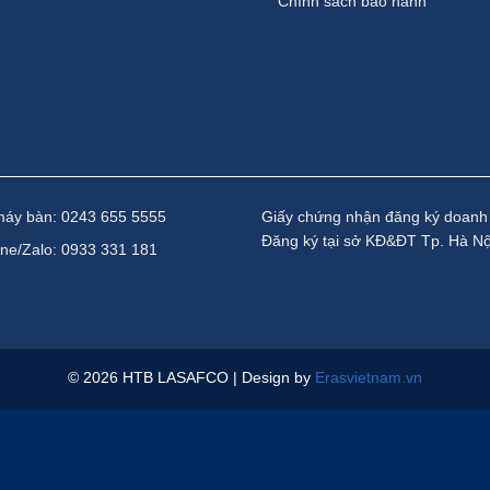
Chính sách bảo hành
máy bàn: 0243 655 5555
Giấy chứng nhận đăng ký doanh
Đăng ký tại sở KĐ&ĐT Tp. Hà Nộ
ine/Zalo: 0933 331 181
© 2026 HTB LASAFCO | Design by
Erasvietnam.vn