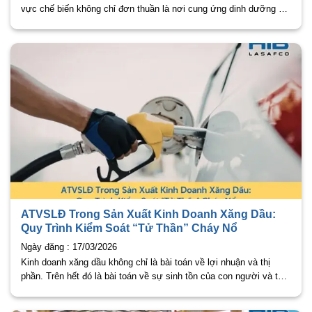
vực chế biến không chỉ đơn thuần là nơi cung ứng dinh dưỡng mà
còn là “điểm nóng” tiềm ẩn nhiều rủi ro về cháy nổ và tai nạn. Với
áp
ATVSLĐ Trong Sản Xuất Kinh Doanh Xăng Dầu:
Quy Trình Kiểm Soát “Tử Thần” Cháy Nổ
Ngày đăng : 17/03/2026
Kinh doanh xăng dầu không chỉ là bài toán về lợi nhuận và thị
phần. Trên hết đó là bài toán về sự sinh tồn của con người và tài
sản. Với đặc tính dễ cháy, dễ bay hơi và có khả năng gây độc