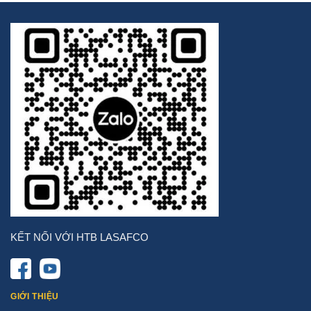
KẾT NỐI VỚI HTB LASAFCO
GIỚI THIỆU