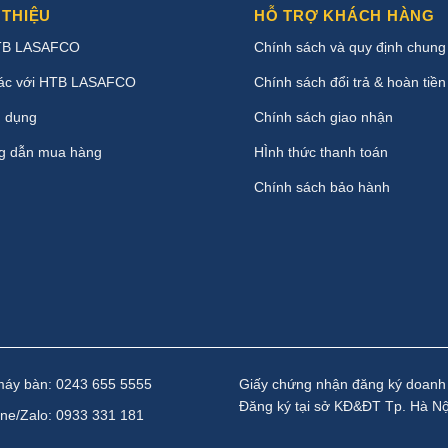
 THIỆU
HỖ TRỢ KHÁCH HÀNG
TB LASAFCO
Chính sách và quy định chung
ác với HTB LASAFCO
Chính sách đổi trả & hoàn tiền
 dụng
Chính sách giao nhận
g dẫn mua hàng
HÌnh thức thanh toán
Chính sách bảo hành
máy bàn: 0243 655 5555
Giấy chứng nhận đăng ký doanh
Đăng ký tại sở KĐ&ĐT Tp. Hà Nộ
ine/Zalo: 0933 331 181