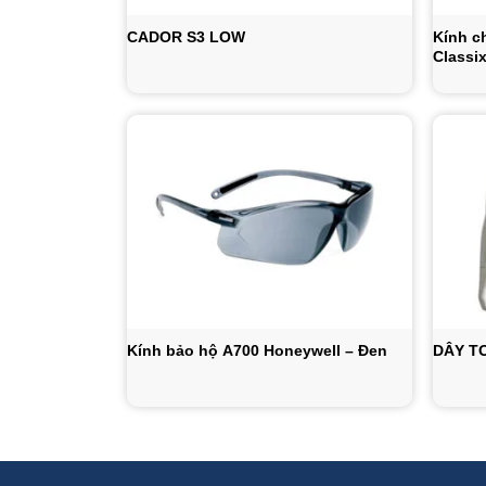
CADOR S3 LOW
Kính c
Classi
Kính bảo hộ A700 Honeywell – Đen
DÂY T