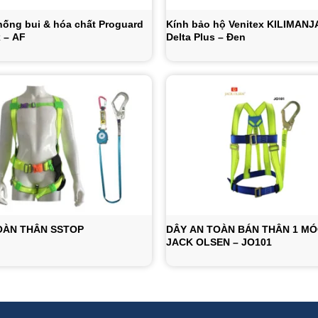
hống bui & hóa chất Proguard
Kính bảo hộ Venitex KILIMANJ
x – AF
Delta Plus – Đen
OÀN THÂN SSTOP
DÂY AN TOÀN BÁN THÂN 1 M
JACK OLSEN – JO101