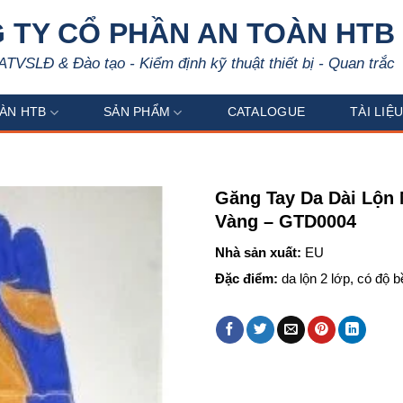
 TY CỔ PHẦN AN TOÀN HTB
ATVSLĐ & Đào tạo - Kiểm định kỹ thuật thiết bị - Quan trắc
ÀN HTB
SẢN PHẨM
CATALOGUE
TÀI LIỆ
Găng Tay Da Dài Lộn
Vàng – GTD0004
Nhà sản xuất:
EU
Đặc điểm:
da lộn 2 lớp, có độ b