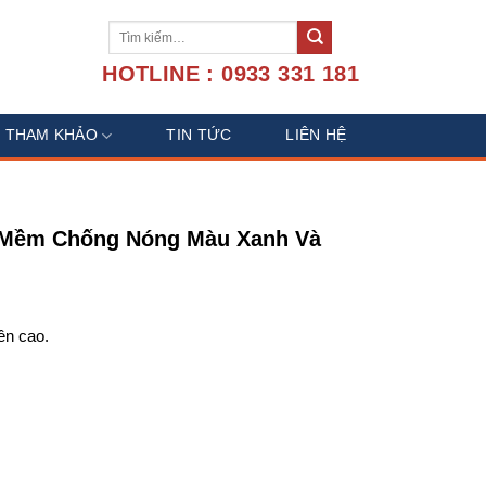
Tìm
kiếm:
HOTLINE : 0933 331 181
U THAM KHẢO
TIN TỨC
LIÊN HỆ
 Mềm Chống Nóng Màu Xanh Và
ền cao.