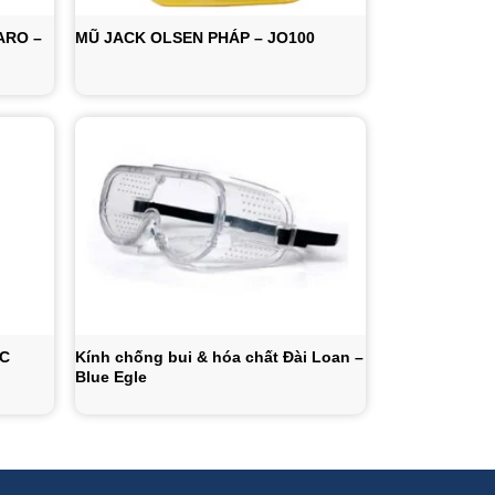
ARO –
MŨ JACK OLSEN PHÁP – JO100
ÓC
Kính chống bui & hóa chất Đài Loan –
Blue Egle