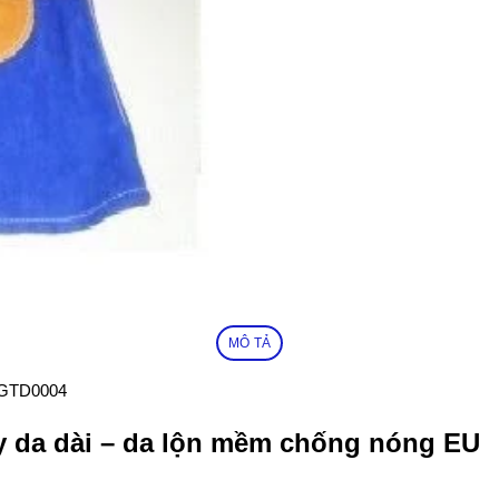
MÔ TẢ
y da dài – da lộn mềm chống nóng EU