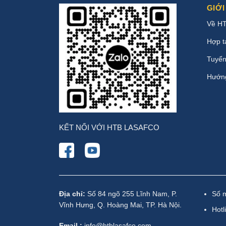
GIỚI
Về H
Hợp t
Tuyển
Hướn
KẾT NỐI VỚI HTB LASAFCO
Địa chỉ:
Số 84 ngõ 255 Lĩnh Nam, P.
Số 
Vĩnh Hưng, Q. Hoàng Mai, TP. Hà Nội.
Hotl
Email :
info@htblasafco.com