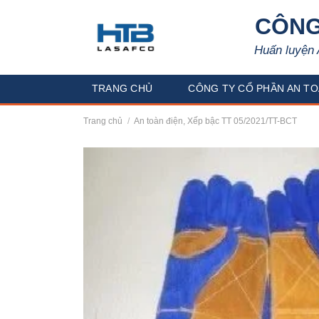
Skip
CÔNG
to
content
Huấn luyện 
TRANG CHỦ
CÔNG TY CỔ PHẦN AN TO
Trang chủ
/
An toàn điện, Xếp bậc TT 05/2021/TT-BCT