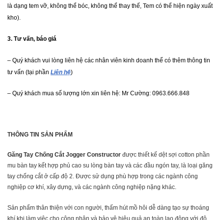
là dạng tem vỡ, không thể bóc, không thể thay thế, Tem có thể hiện ngày xuất
kho).
3. Tư vấn, báo giá
– Quý khách vui lòng liên hệ các nhân viên kinh doanh thể có thêm thông tin
tư vấn (tại phần
Liên hệ
)
– Quý khách mua số lượng lớn xin liên hệ: Mr Cường: 0963.666.848
THÔNG TIN SẢN PHẨM
Găng Tay Chống Cắt Jogger Constructor
được thiết kế dệt sợi cotton phần
mu bàn tay kết hợp phủ cao su lòng bàn tay và các đầu ngón tay, là loại găng
tay chống cắt ở cấp độ 2. Được sử dụng phù hợp trong các ngành công
nghiệp cơ khí, xây dựng, và các ngành công nghiệp nặng khác.
Sản phẩm thân thiện với con người, thấm hút mồ hôi dễ dàng tạo sự thoáng
khí khi làm việc cho công nhân và bảo vệ hiệu quả an toàn lao động với độ