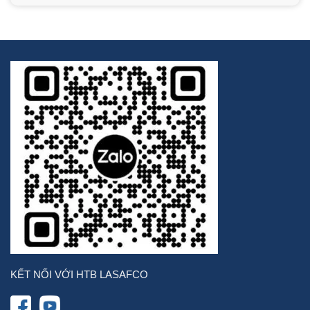
KẾT NỐI VỚI HTB LASAFCO