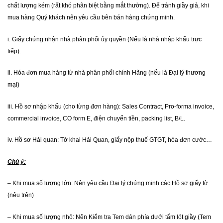
chất lượng kém (rất khó phân biệt bằng mắt thường). Để tránh giầy giả, khi
mua hàng Quý khách nên yêu cầu bên bán hàng chứng minh.
i. Giấy chứng nhận nhà phân phối ủy quyền (Nếu là nhà nhập khẩu trực
tiếp).
ii. Hóa đơn mua hàng từ nhà phân phối chính Hãng (nếu là Đại lý thương
mại)
iii. Hồ sơ nhập khẩu (cho từng đơn hàng): Sales Contract, Pro-forma invoice,
commercial invoice, CO form E, điện chuyển tiền, packing list, B/L.
iv. Hồ sơ Hải quan: Tờ khai Hải Quan, giấy nộp thuế GTGT, hóa đơn cước…
Chú ý:
– Khi mua số lượng lớn: Nên yêu cầu Đại lý chứng minh các Hồ sơ giấy tờ
(nêu trên)
– Khi mua số lượng nhỏ: Nên Kiểm tra Tem dán phía dưới tấm lót giầy (Tem