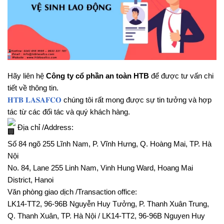
Hãy liên hệ
Công ty cổ phần an toàn HTB
để được tư vấn chi
tiết về thông tin.
𝐇𝐓𝐁 𝐋𝐀𝐒𝐀𝐅𝐂𝐎
chúng tôi rất mong được sự tin tưởng và hợp
tác từ các đối tác và quý khách hàng.
Địa chỉ /Address:
Số 84 ngõ 255 Lĩnh Nam, P. Vĩnh Hưng, Q. Hoàng Mai, TP. Hà
Nội
No. 84, Lane 255 Linh Nam, Vinh Hung Ward, Hoang Mai
District, Hanoi
Văn phòng giao dịch /Transaction office:
LK14-TT2, 96-96B Nguyễn Huy Tưởng, P. Thanh Xuân Trung,
Q. Thanh Xuân, TP. Hà Nội / LK14-TT2, 96-96B Nguyen Huy