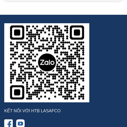
KẾT NỐI VỚI HTB LASAFCO