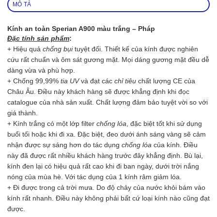
MÔ TẢ
Kính an toàn Sperian A900 màu trắng – Pháp
Đặc tính sản phẩm
:
+ Hiệu quả
chống bụi
tuyệt đối. Thiết kế của kính được nghiên
cứu rất chuẩn và ôm sát gương mặt. Mọi dáng gương mặt đều dễ
dàng vừa và phù hợp.
+ Chống 99,99%
tia UV
và đạt các
chỉ tiêu
chất lượng CE của
Châu Âu. Điều này khách hàng sẽ được khẳng định khi đọc
catalogue của nhà sản xuất. Chất lượng đảm bảo tuyệt vời so với
giá thành.
+ Kính trắng có một lớp filter
chống lóa
, đặc biệt tốt khi sử dụng
buổi tối hoặc khi đi xa. Đặc biệt, đeo dưới ánh sáng vàng sẽ cảm
nhận được sự sáng hơn do tác dụng
chống lóa
của kính. Điều
này đã được rất nhiều khách hàng trước đây khẳng định. Bù lại,
kính đen lại có hiệu quả rất cao khi đi ban ngày, dưới trời nắng
nóng của mùa hè. Với tác dụng của 1 kính râm giảm lóa.
+ Đi được trong cả trời mưa. Do độ chảy của nước khỏi bám vào
kính rất nhanh. Điều này không phải bất cứ loại kính nào cũng đạt
được.