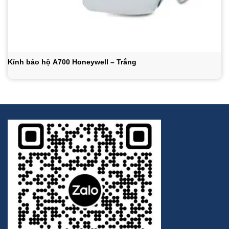
Kính bảo hộ A700 Honeywell – Trắng