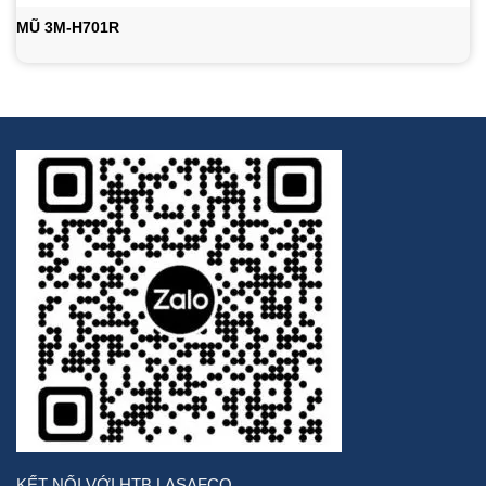
MŨ 3M-H701R
KẾT NỐI VỚI HTB LASAFCO