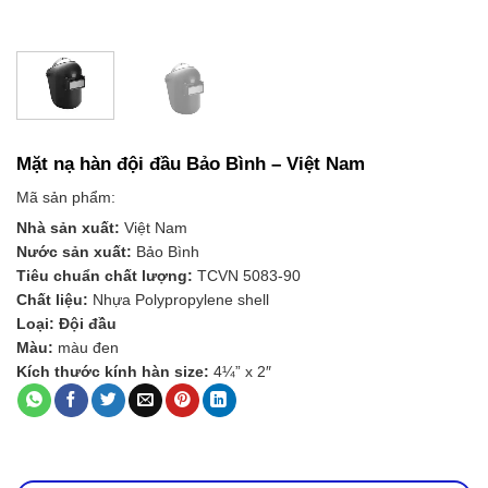
Mặt nạ hàn đội đầu Bảo Bình – Việt Nam
Mã sản phẩm:
Nhà s
ả
n xu
ấ
t:
Việt Nam
N
ướ
c s
ả
n xu
ấ
t:
Bảo Bình
Tiêu chu
ẩ
n ch
ấ
t l
ượ
ng:
TCVN 5083-90
Ch
ấ
t li
ệ
u:
Nhựa Polypropylene shell
Lo
ạ
i: Đội đầu
Màu:
màu đen
Kích th
ướ
c k
í
nh h
à
n
size:
4¼” x 2″