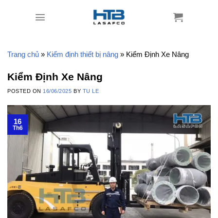
Skip
to
content
Trang chủ
»
Kiểm định thiết bị nâng
»
Kiểm Định Xe Nâng
Kiểm Định Xe Nâng
POSTED ON
16/06/2025
BY
TU LE
16
Th6