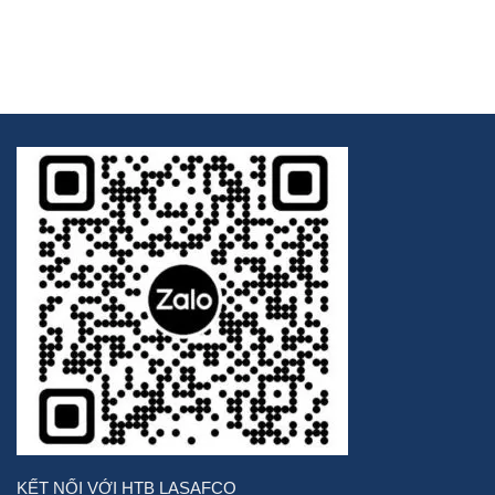
KẾT NỐI VỚI HTB LASAFCO