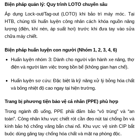
Biện pháp quản lý: Quy trình LOTO chuyên sâu
Áp dụng Lock-out/Tag-out (LOTO) khi bảo trì máy móc. Tại
HTB, chúng tôi huấn luyện công nhân cách khóa nguồn năng
lượng (điện, khí nén, áp suất hơi) trước khi đưa tay vào sửa
chữa máy chiết.
Biện pháp huấn luyện con người (Nhóm 1, 2, 3, 4, 6)
Huấn luyện nhóm 3: Dành cho người vận hành xe nâng, thợ
điện và người làm việc trong bồn bể (không gian hạn chế).
Huấn luyện sơ cứu: Đặc biệt là kỹ năng xử lý bỏng hóa chất
và bỏng nhiệt độ cao ngay tại hiện trường.
Trang bị phương tiện bảo vệ cá nhân (PPE) phù hợp
Trong ngành đồ uống, PPE phải đảm bảo “vô trùng” và “an
toàn”. Công nhân khu vực chiết rót cần đeo nút tai chống ồn và
kính bảo hộ chống văng bắn chai nổ. Khu vực vệ sinh CIP bắt
buộc dùng găng tay chống hóa chất và mặt nạ phòng độc.