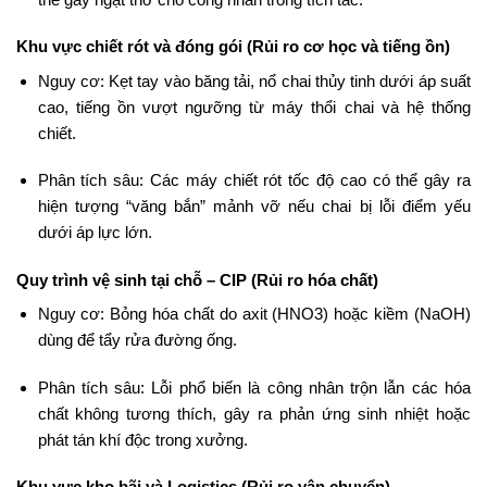
Khu vực chiết rót và đóng gói (Rủi ro cơ học và tiếng ồn)
Nguy cơ: Kẹt tay vào băng tải, nổ chai thủy tinh dưới áp suất
cao, tiếng ồn vượt ngưỡng từ máy thổi chai và hệ thống
chiết.
Phân tích sâu: Các máy chiết rót tốc độ cao có thể gây ra
hiện tượng “văng bắn” mảnh vỡ nếu chai bị lỗi điểm yếu
dưới áp lực lớn.
Quy trình vệ sinh tại chỗ – CIP (Rủi ro hóa chất)
Nguy cơ: Bỏng hóa chất do axit (HNO3) hoặc kiềm (NaOH)
dùng để tẩy rửa đường ống.
Phân tích sâu: Lỗi phổ biến là công nhân trộn lẫn các hóa
chất không tương thích, gây ra phản ứng sinh nhiệt hoặc
phát tán khí độc trong xưởng.
Khu vực kho bãi và Logistics (Rủi ro vận chuyển)