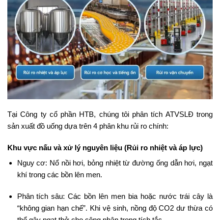
Tại Công ty cổ phần HTB, chúng tôi phân tích ATVSLĐ trong
sản xuất đồ uống dựa trên 4 phân khu rủi ro chính:
Khu vực nấu và xử lý nguyên liệu (Rủi ro nhiệt và áp lực)
Nguy cơ: Nổ nồi hơi, bỏng nhiệt từ đường ống dẫn hơi, ngạt
khí trong các bồn lên men.
Phân tích sâu: Các bồn lên men bia hoặc nước trái cây là
“không gian hạn chế”. Khi vệ sinh, nồng độ CO2 dư thừa có
thể gây ngạt thở cho công nhân trong tích tắc.