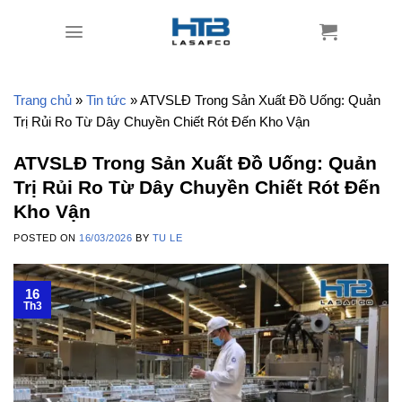
Skip
to
content
Trang chủ
»
Tin tức
»
ATVSLĐ Trong Sản Xuất Đồ Uống: Quản
Trị Rủi Ro Từ Dây Chuyền Chiết Rót Đến Kho Vận
ATVSLĐ Trong Sản Xuất Đồ Uống: Quản
Trị Rủi Ro Từ Dây Chuyền Chiết Rót Đến
Kho Vận
POSTED ON
16/03/2026
BY
TU LE
16
Th3