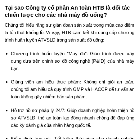
Tại sao Công ty cổ phần An toàn HTB là đối tác
chiến lược cho các nhà máy đồ uống?
Chúng tôi hiểu rằng sự gián đoạn sản xuất trong mùa cao điểm
là tổn thất khổng lồ. Vì vậy, HTB cam kết khi cung cấp chương
trình huấn luyện ATVSLĐ trong sản xuất đồ uống:
Chương trình huấn luyện “May đo”: Giáo trình được xây
dựng dựa trên chính sơ đồ công nghệ (P&ID) của nhà máy
bạn.
Giảng viên am hiểu thực phẩm: Không chỉ giỏi an toàn,
chúng tôi am hiểu cả quy trình GMP và HACCP để tư vấn an
toàn không gây nhiễm bẩn sản phẩm.
Hỗ trợ hồ sơ pháp lý 24/7: Giúp doanh nghiệp hoàn thiện hồ
sơ ATVSLĐ, thẻ an toàn lao động nhanh chóng để đáp ứng
các kỳ đánh giá của nhãn hàng quốc tế.
Kiểm định trọn gói: Tiết kiệm thời gian cho doanh nghiệp