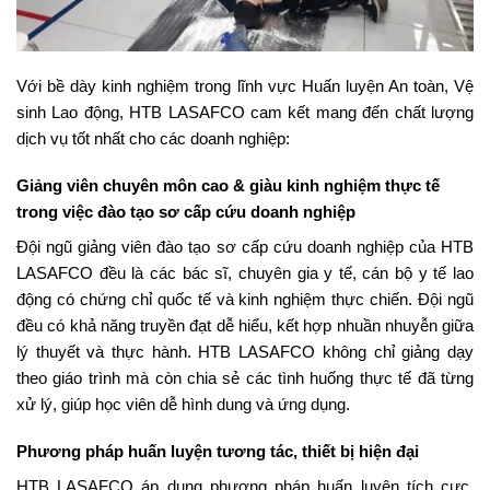
Với bề dày kinh nghiệm trong lĩnh vực Huấn luyện An toàn, Vệ
sinh Lao động, HTB LASAFCO cam kết mang đến chất lượng
dịch vụ tốt nhất cho các doanh nghiệp:
Giảng viên chuyên môn cao & giàu kinh nghiệm thực tế
trong việc đào tạo sơ cấp cứu doanh nghiệp
Đội ngũ giảng viên đào tạo sơ cấp cứu doanh nghiệp của HTB
LASAFCO đều là các bác sĩ, chuyên gia y tế, cán bộ y tế lao
động có chứng chỉ quốc tế và kinh nghiệm thực chiến. Đội ngũ
đều có khả năng truyền đạt dễ hiểu, kết hợp nhuần nhuyễn giữa
lý thuyết và thực hành. HTB LASAFCO không chỉ giảng dạy
theo giáo trình mà còn chia sẻ các tình huống thực tế đã từng
xử lý, giúp học viên dễ hình dung và ứng dụng.
Phương pháp huấn luyện tương tác, thiết bị hiện đại
HTB LASAFCO áp dụng phương pháp huấn luyện tích cực,