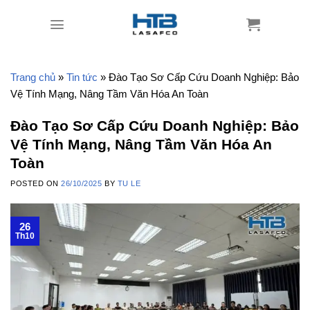
Skip
to
content
Trang chủ
»
Tin tức
»
Đào Tạo Sơ Cấp Cứu Doanh Nghiệp: Bảo
Vệ Tính Mạng, Nâng Tầm Văn Hóa An Toàn
Đào Tạo Sơ Cấp Cứu Doanh Nghiệp: Bảo
Vệ Tính Mạng, Nâng Tầm Văn Hóa An
Toàn
POSTED ON
26/10/2025
BY
TU LE
26
Th10