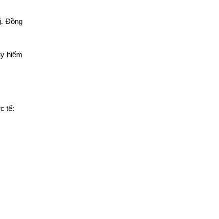
ị. Đồng
uy hiểm
c tế: