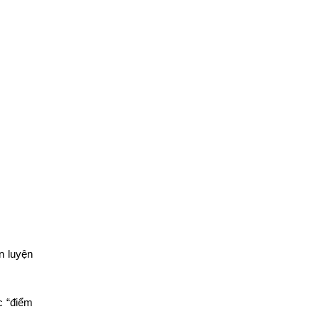
n luyện
c “điểm