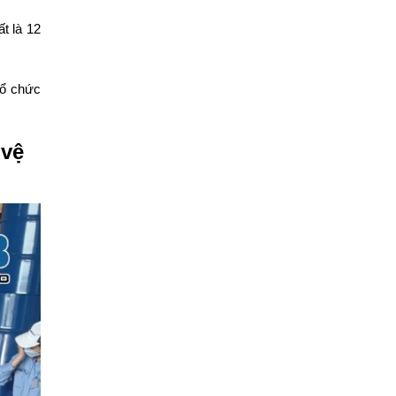
ất là 12
tổ chức
 vệ