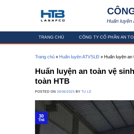
Skip
CÔNG
to
content
Huấn luyện 
TRANG CHỦ
CÔNG TY CỔ PHẦN AN TO
Trang chủ
»
Huấn luyện ATVSLĐ
»
Huấn luyện an 
Huấn luyện an toàn vệ sin
toàn HTB
POSTED ON
30/06/2025
BY
TU LE
30
Th6