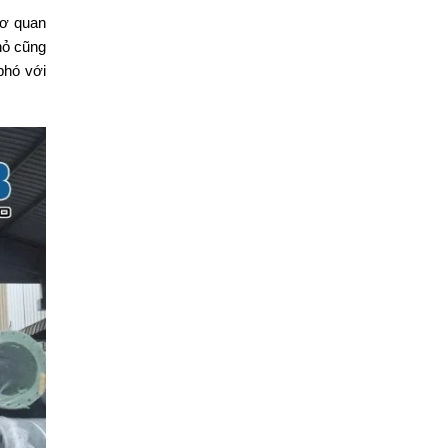
cơ quan
hỏ cũng
phó với