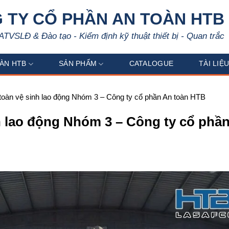
 TY CỔ PHẦN AN TOÀN HTB
ATVSLĐ & Đào tạo - Kiểm định kỹ thuật thiết bị - Quan trắc
ÀN HTB
SẢN PHẨM
CATALOGUE
TÀI LIỆ
toàn vệ sinh lao động Nhóm 3 – Công ty cổ phần An toàn HTB
h lao động Nhóm 3 – Công ty cổ phầ