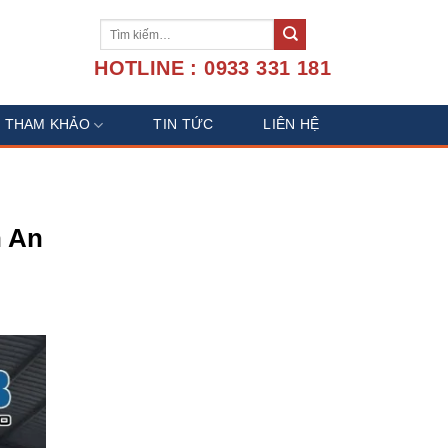
Tìm
kiếm:
HOTLINE : 0933 331 181
U THAM KHẢO
TIN TỨC
LIÊN HỆ
n An