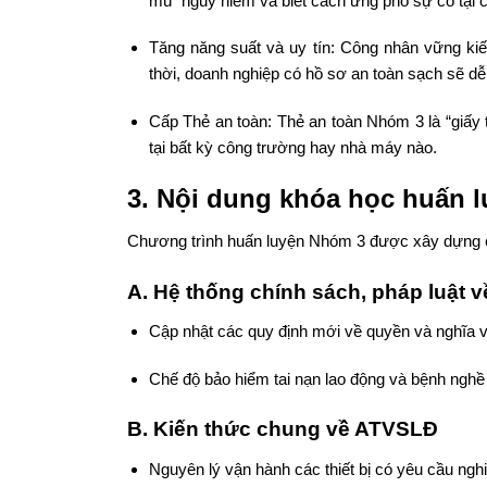
mù” nguy hiểm và biết cách ứng phó sự cố tại 
Tăng năng suất và uy tín: Công nhân vững kiế
thời, doanh nghiệp có hồ sơ an toàn sạch sẽ dễ
Cấp Thẻ an toàn: Thẻ an toàn Nhóm 3 là “giấy
tại bất kỳ công trường hay nhà máy nào.
3. Nội dung khóa học huấn l
Chương trình huấn luyện Nhóm 3 được xây dựng chu
A. Hệ thống chính sách, pháp luật
Cập nhật các quy định mới về quyền và nghĩa v
Chế độ bảo hiểm tai nạn lao động và bệnh nghề
B. Kiến thức chung về ATVSLĐ
Nguyên lý vận hành các thiết bị có yêu cầu ngh