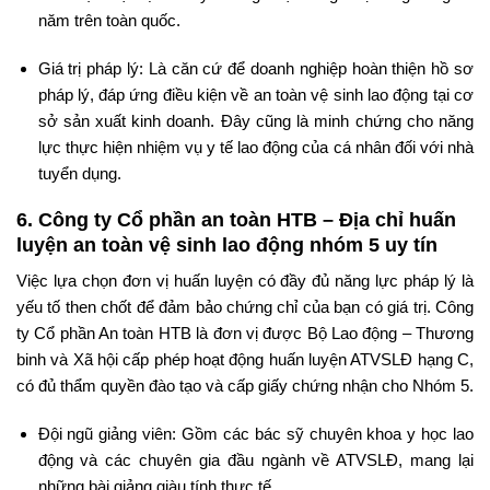
năm trên toàn quốc.
Giá trị pháp lý: Là căn cứ để doanh nghiệp hoàn thiện hồ sơ
pháp lý, đáp ứng điều kiện về an toàn vệ sinh lao động tại cơ
sở sản xuất kinh doanh. Đây cũng là minh chứng cho năng
lực thực hiện nhiệm vụ y tế lao động của cá nhân đối với nhà
tuyển dụng.
6. Công ty Cổ phần an toàn HTB – Địa chỉ huấn
luyện an toàn vệ sinh lao động nhóm 5 uy tín
Việc lựa chọn đơn vị huấn luyện có đầy đủ năng lực pháp lý là
yếu tố then chốt để đảm bảo chứng chỉ của bạn có giá trị. Công
ty Cổ phần An toàn HTB là đơn vị được Bộ Lao động – Thương
binh và Xã hội cấp phép hoạt động huấn luyện ATVSLĐ hạng C,
có đủ thẩm quyền đào tạo và cấp giấy chứng nhận cho Nhóm 5.
Đội ngũ giảng viên: Gồm các bác sỹ chuyên khoa y học lao
động và các chuyên gia đầu ngành về ATVSLĐ, mang lại
những bài giảng giàu tính thực tế.