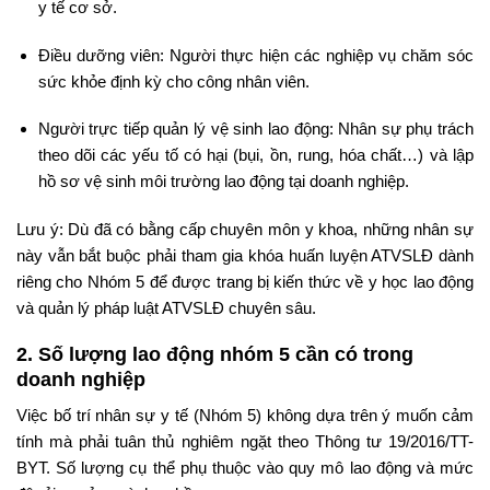
y tế cơ sở.
Điều dưỡng viên: Người thực hiện các nghiệp vụ chăm sóc
sức khỏe định kỳ cho công nhân viên.
Người trực tiếp quản lý vệ sinh lao động: Nhân sự phụ trách
theo dõi các yếu tố có hại (bụi, ồn, rung, hóa chất…) và lập
hồ sơ vệ sinh môi trường lao động tại doanh nghiệp.
Lưu ý: Dù đã có bằng cấp chuyên môn y khoa, những nhân sự
này vẫn bắt buộc phải tham gia khóa huấn luyện ATVSLĐ dành
riêng cho Nhóm 5 để được trang bị kiến thức về y học lao động
và quản lý pháp luật ATVSLĐ chuyên sâu.
2. Số lượng lao động nhóm 5 cần có trong
doanh nghiệp
Việc bố trí nhân sự y tế (Nhóm 5) không dựa trên ý muốn cảm
tính mà phải tuân thủ nghiêm ngặt theo Thông tư 19/2016/TT-
BYT. Số lượng cụ thể phụ thuộc vào quy mô lao động và mức