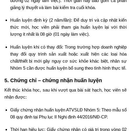
đương 02 ngày làm việc). Thời gian này bao gồm cả phần
giảng lý thuyết và làm bài kiểm tra cuối khóa.
Huấn luyện định kỳ (2 năm/lần): Để duy trì và cập nhật kiến
thức mới, học viên phải tham gia huấn luyện lại với thời
lượng ít nhất là 08 giờ (01 ngày làm việc).
Huấn luyện khi có thay đổi: Trong trường hợp doanh nghiệp
thay đổi quy trình sản xuất hoặc xuất hiện các loại hóa
chất/thiết bị mới gây nguy cơ sức khỏe khác biệt, nhân sự
Nhóm 5 cần được huấn luyện bổ sung theo tình hình thực tế.
5. Chứng chỉ – chứng nhận huấn luyện
Kết thúc khóa học, sau khi vượt qua bài sát hạch, học viên sẽ
nhận được:
Giấy chứng nhận huấn luyện ATVSLĐ Nhóm 5: Theo mẫu số
08 quy định tại Phụ lục II Nghị định 44/2016/NĐ-CP.
Thời hạn hiệu lực: Giấy chứng nhận có giá trị trong vòng 02