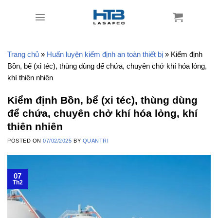
Skip
to
content
Trang chủ
»
Huấn luyện kiểm định an toàn thiết bị
»
Kiểm định
Bồn, bể (xi téc), thùng dùng để chứa, chuyên chở khí hóa lỏng,
khí thiên nhiên
Kiểm định Bồn, bể (xi téc), thùng dùng
để chứa, chuyên chở khí hóa lỏng, khí
thiên nhiên
POSTED ON
07/02/2025
BY
QUANTRI
07
Th2