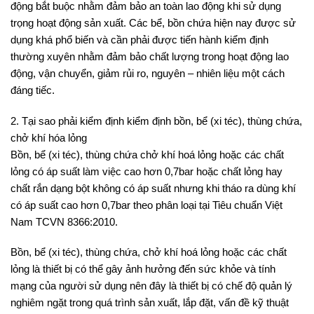
động bắt buộc nhằm đảm bảo an toàn lao động khi sử dụng
trọng hoạt động sản xuất. Các bể, bồn chứa hiện nay được sử
dụng khá phổ biến và cần phải được tiến hành kiểm định
thường xuyên nhằm đảm bảo chất lượng trong hoạt động lao
động, vận chuyển, giảm rủi ro, nguyên – nhiên liệu một cách
đáng tiếc.
2. Tại sao phải kiểm định kiểm định bồn, bể (xi téc), thùng chứa,
chở khí hóa lỏng
Bồn, bể (xi téc), thùng chứa chở khí hoá lỏng hoặc các chất
lỏng có áp suất làm việc cao hơn 0,7bar hoặc chất lỏng hay
chất rắn dạng bột không có áp suất nhưng khi tháo ra dùng khí
có áp suất cao hơn 0,7bar theo phân loại tại Tiêu chuẩn Việt
Nam TCVN 8366:2010.
Bồn, bể (xi téc), thùng chứa, chở khí hoá lỏng hoặc các chất
lỏng là thiết bị có thể gây ảnh hưởng đến sức khỏe và tính
mạng của người sử dụng nên đây là thiết bị có chế độ quản lý
nghiêm ngặt trong quá trình sản xuất, lắp đặt, vấn đề kỹ thuật