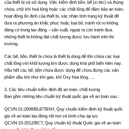
của thiết bị và sử dụng. Việc kiểm định bồn, bể (xi téc) và thùng
chứa, chở khí hoá lỏng hoặc các chất lỏng để đảm bảo an toàn,
hoạt động ổn định của thiết bị, xác nhận tình trạng kỹ thuật để
đưa ra phương án khắc phục hoặc loại bỏ, tránh rủi ro không
đáng có trong lao động – sản xuất, ngoài ra còn tránh đưa
những thiết bị không đạt chất lượng được lưu hành trên thị
trường.
Các bể, bồn, thiết bị chứa là thiết bị dùng để tồn chứa các loại
chất lỏng với khối lượng lớn được dùng khá phổ biến hiện nay.
Hầu hết các bể, bồn chứa được dùng để chứa đựng các sản
phẩm dầu khí như khí gas, khí Oxy hóa lỏng, …
3. Các tiêu chuẩn kiểm định độ an toàn, chất lượng
Bao gồm những tiêu chuẩn kỹ thuật quốc gia về an toàn sau :
QCVN 01:2008/BLĐTBXH, Quy chuẩn kiểm định kỹ thuật quốc
gia về an toàn lao động nồi hơi và bình chịu áp lực
QCVN:10-2012/BCT, Quy chuẩn kỹ thuật Quốc gia về an toàn