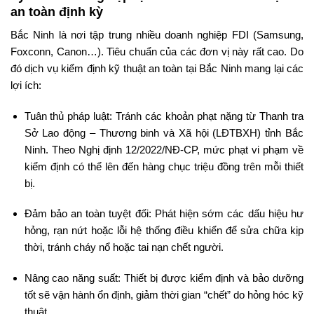
an toàn định kỳ
Bắc Ninh là nơi tập trung nhiều doanh nghiệp FDI (Samsung,
Foxconn, Canon…). Tiêu chuẩn của các đơn vị này rất cao. Do
đó dịch vụ kiểm định kỹ thuật an toàn tại Bắc Ninh mang lại các
lợi ích:
Tuân thủ pháp luật: Tránh các khoản phạt nặng từ Thanh tra
Sở Lao động – Thương binh và Xã hội (LĐTBXH) tỉnh Bắc
Ninh. Theo Nghị định 12/2022/NĐ-CP, mức phạt vi phạm về
kiểm định có thể lên đến hàng chục triệu đồng trên mỗi thiết
bị.
Đảm bảo an toàn tuyệt đối: Phát hiện sớm các dấu hiệu hư
hỏng, rạn nứt hoặc lỗi hệ thống điều khiển để sửa chữa kịp
thời, tránh cháy nổ hoặc tai nạn chết người.
Nâng cao năng suất: Thiết bị được kiểm định và bảo dưỡng
tốt sẽ vận hành ổn định, giảm thời gian “chết” do hỏng hóc kỹ
thuật.