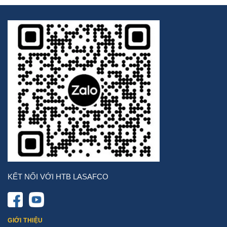
KẾT NỐI VỚI HTB LASAFCO
GIỚI THIỆU