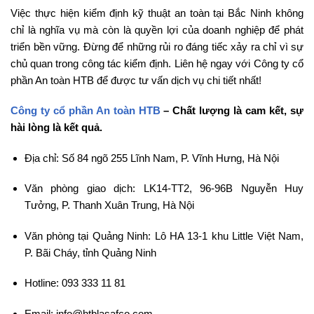
Việc thực hiện kiểm định kỹ thuật an toàn tại Bắc Ninh không
chỉ là nghĩa vụ mà còn là quyền lợi của doanh nghiệp để phát
triển bền vững. Đừng để những rủi ro đáng tiếc xảy ra chỉ vì sự
chủ quan trong công tác kiểm định. Liên hệ ngay với Công ty cổ
phần An toàn HTB để được tư vấn dịch vụ chi tiết nhất!
Công ty cổ phần An toàn HTB
– Chất lượng là cam kết, sự
hài lòng là kết quả.
Địa chỉ: Số 84 ngõ 255 Lĩnh Nam, P. Vĩnh Hưng, Hà Nội
Văn phòng giao dịch: LK14-TT2, 96-96B Nguyễn Huy
Tưởng, P. Thanh Xuân Trung, Hà Nội
Văn phòng tại Quảng Ninh: Lô HA 13-1 khu Little Việt Nam,
P. Bãi Cháy, tỉnh Quảng Ninh
Hotline: 093 333 11 81
Email: info@htblasafco.com