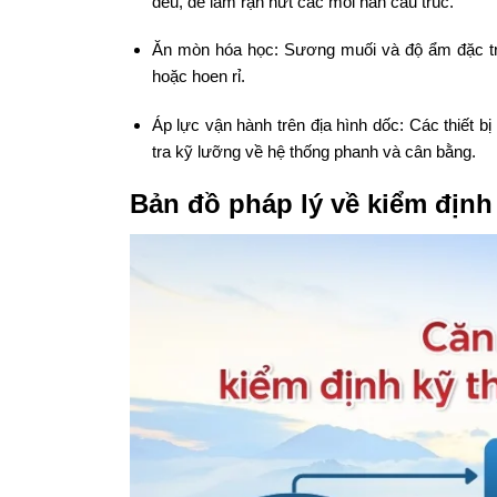
đều, dễ làm rạn nứt các mối hàn cấu trúc.
Ăn mòn hóa học: Sương muối và độ ẩm đặc trưn
hoặc hoen rỉ.
Áp lực vận hành trên địa hình dốc: Các thiết 
tra kỹ lưỡng về hệ thống phanh và cân bằng.
Bản đồ pháp lý về kiểm định 