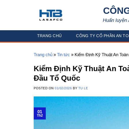
Skip
CÔNG
to
content
Huấn luyện 
TRANG CHỦ
CÔNG TY CỔ PHẦN AN TO
Trang chủ
»
Tin tức
»
Kiểm Định Kỹ Thuật An Toàn
Kiểm Định Kỹ Thuật An Toà
Đầu Tổ Quốc
POSTED ON
01/02/2026
BY
TU LE
01
Th2