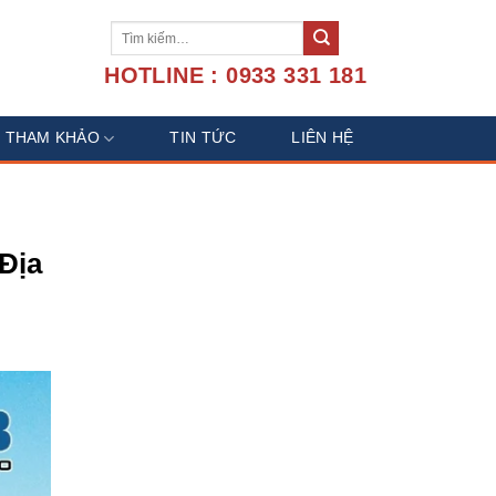
Tìm
kiếm:
HOTLINE : 0933 331 181
U THAM KHẢO
TIN TỨC
LIÊN HỆ
Địa