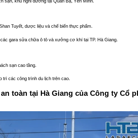
h sạn, khu nghỉ dưỡng tại Quản Bạ, Yên Minh.
à Shan Tuyết, dược liệu và chế biến thực phẩm.
 các gara sửa chữa ô tô và xưởng cơ khí tại TP. Hà Giang.
hách sạn cao tầng.
rì các công trình du lịch trên cao.
t an toàn tại Hà Giang của Công ty Cổ 