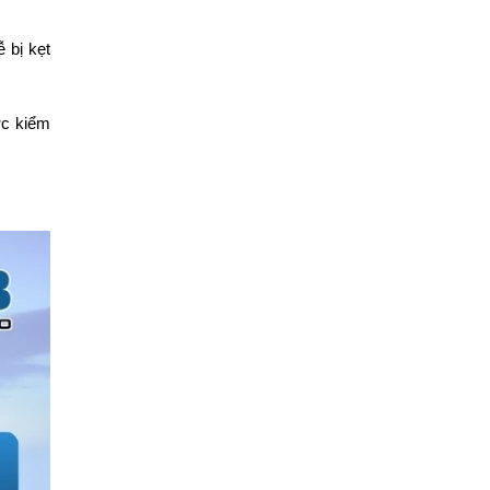
 bị kẹt
ợc kiểm