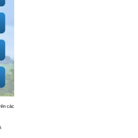
rên các
.