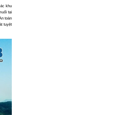
các khu
uối tại
An toàn
t tuyệt