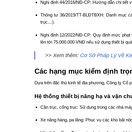
Nghị định 44/2016/NĐ-CP: Hướng dẫn chi tiết vi
Thông tư 36/2019/TT-BLĐTBXH: Danh mục các t
trục…).
Nghị định 12/2022/NĐ-CP: Quy định mức phạt v
lên tới 75.000.000 VNĐ nếu sử dụng thiết bị q
>> Xem thêm:
Cơ Sở Pháp Lý Về Ki
Các hạng mục kiểm định trọ
Dựa trên đặc thù kinh tế địa phương, Công ty Cổ p
Hệ thống thiết bị nâng hạ và vận c
Cần trục, cổng trục: Sử dụng trong các nhà má
Xe nâng hàng, pa lăng: Phục vụ các kho bãi nô