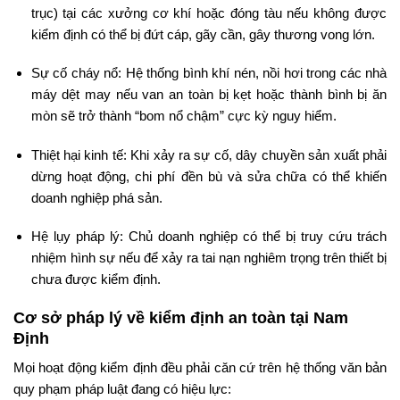
trục) tại các xưởng cơ khí hoặc đóng tàu nếu không được
kiểm định có thể bị đứt cáp, gãy cần, gây thương vong lớn.
Sự cố cháy nổ: Hệ thống bình khí nén, nồi hơi trong các nhà
máy dệt may nếu van an toàn bị kẹt hoặc thành bình bị ăn
mòn sẽ trở thành “bom nổ chậm” cực kỳ nguy hiểm.
Thiệt hại kinh tế: Khi xảy ra sự cố, dây chuyền sản xuất phải
dừng hoạt động, chi phí đền bù và sửa chữa có thể khiến
doanh nghiệp phá sản.
Hệ lụy pháp lý: Chủ doanh nghiệp có thể bị truy cứu trách
nhiệm hình sự nếu để xảy ra tai nạn nghiêm trọng trên thiết bị
chưa được kiểm định.
Cơ sở pháp lý về kiểm định an toàn tại Nam
Định
Mọi hoạt động kiểm định đều phải căn cứ trên hệ thống văn bản
quy phạm pháp luật đang có hiệu lực: