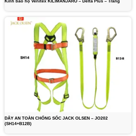
Kính bảo hộ Venitex KILIMANJARO – Delta Plus – Trắng
DÂY AN TOÀN CHỐNG SỐC JACK OLSEN – JO202
(SH14+B12B)