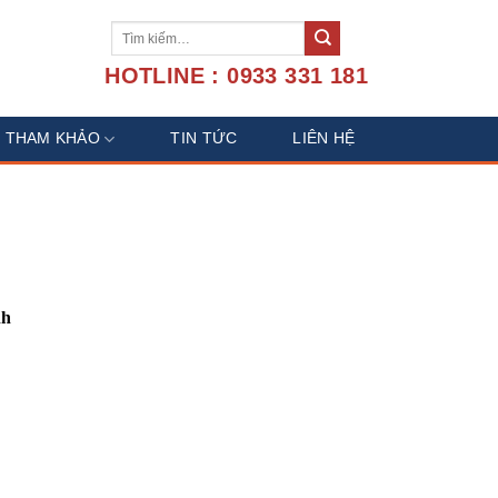
Tìm
kiếm:
HOTLINE : 0933 331 181
U THAM KHẢO
TIN TỨC
LIÊN HỆ
nh