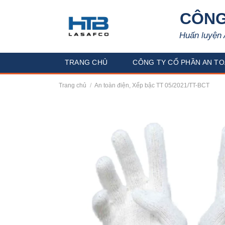
Skip
CÔNG
to
content
Huấn luyện 
TRANG CHỦ
CÔNG TY CỔ PHẦN AN TO
Trang chủ
/
An toàn điện, Xếp bậc TT 05/2021/TT-BCT