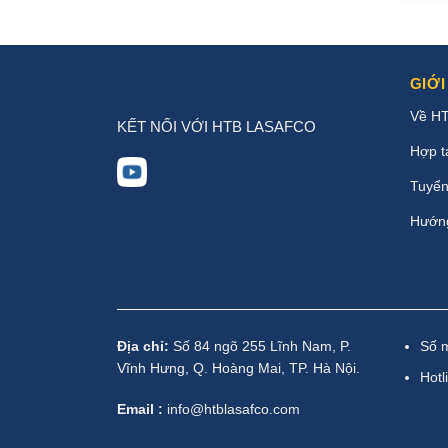
GIỚI
Về H
KẾT NỐI VỚI HTB LASAFCO
Hợp t
Tuyển
Hướn
Địa chỉ:
Số 84 ngõ 255 Lĩnh Nam, P.
Số 
Vĩnh Hưng, Q. Hoàng Mai, TP. Hà Nội.
Hotl
Email :
info@htblasafco.com