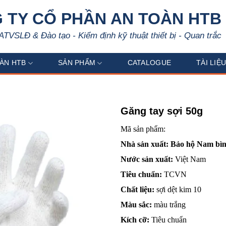
 TY CỔ PHẦN AN TOÀN HTB
ATVSLĐ & Đào tạo - Kiểm định kỹ thuật thiết bị - Quan trắc
ÀN HTB
SẢN PHẨM
CATALOGUE
TÀI LIỆ
Găng tay sợi 50g
Mã sản phẩm:
Nhà sản xuất: Bảo hộ Nam bì
Nước sản xuất:
Việt Nam
Tiêu chuẩn:
TCVN
Chất liệu:
sợi dệt kim 10
Màu sắc:
màu trắng
Kích cỡ:
Tiêu chuẩn