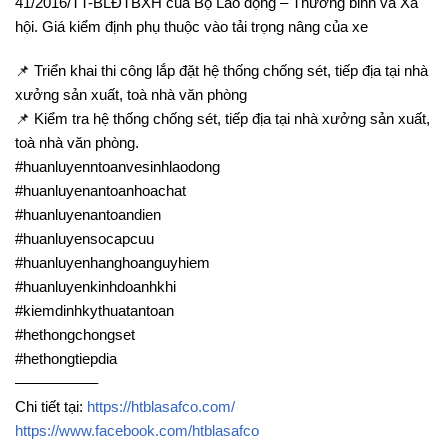
41/2016/TT-BLĐTBXH của Bộ Lao động – Thương binh và Xã
hội. Giá kiểm định phụ thuộc vào tải trọng nâng của xe
📌 Triển khai thi công lắp đặt hệ thống chống sét, tiếp địa tại nhà
xưởng sản xuất, toà nhà văn phòng
📌 Kiểm tra hệ thống chống sét, tiếp địa tại nhà xưởng sản xuất,
toà nhà văn phòng.
#huanluyenntoanvesinhlaodong
#huanluyenantoanhoachat
#huanluyenantoandien
#huanluyensocapcuu
#huanluyenhanghoanguyhiem
#huanluyenkinhdoanhkhi
#kiemdinhkythuatantoan
#hethongchongset
#hethongtiepdia
—————–
Chi tiết tại:
https://htblasafco.com/
https://www.facebook.com/htblasafco