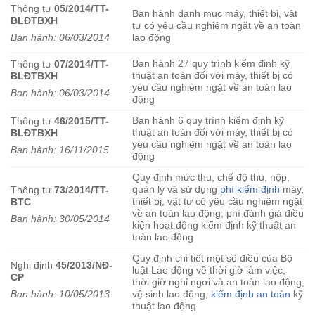
Thông tư
05/2014/TT-
Ban hành danh mục máy, thiết bị, vật
BLĐTBXH
tư có yêu cầu nghiêm ngặt về an toàn
Ban hành: 06/03/2014
lao động
Ban hành 27 quy trình kiểm định kỹ
Thông tư
07/2014/TT-
thuật an toàn đối với máy, thiết bị có
BLĐTBXH
yêu cầu nghiêm ngặt về an toàn lao
Ban hành: 06/03/2014
động
Ban hành 6 quy trình kiểm định kỹ
Thông tư
46/2015/TT-
thuật an toàn đối với máy, thiết bị có
BLĐTBXH
yêu cầu nghiêm ngặt về an toàn lao
Ban hành: 16/11/2015
động
Quy định mức thu, chế độ thu, nộp,
quản lý và sử dụng
phí kiểm định
máy,
Thông tư
73/2014/TT-
thiết bị, vật tư có yêu cầu nghiêm ngặt
BTC
về an toàn lao động; phí đánh giá điều
Ban hành: 30/05/2014
kiện hoạt động kiểm định kỹ thuật an
toàn lao động
Quy định chi tiết một số điều của Bộ
Nghị định
45/2013/NĐ-
luật Lao động về thời giờ làm việc,
CP
thời giờ nghỉ ngơi và an toàn lao động,
Ban hành: 10/05/2013
vệ sinh lao động,
kiểm định an toàn
kỹ
thuật lao động